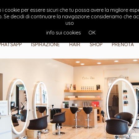
o i cookie per essere sicuri che tu possa avere la migliore esp
o. Se decidi di continuare la navigazione consideriamo che acce
uso
info sui cookies
OK
HATSAPP
ISPIRAZIONE
HAIR
SHOP
PRENOTA