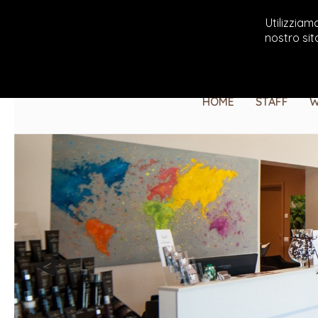
Utilizziam
nostro sit
HOME
STAFF
W
Previous