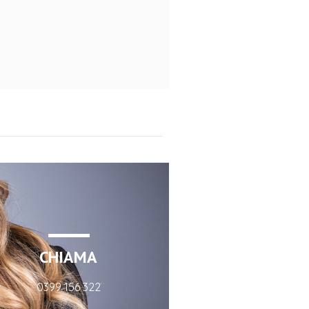
”
CHIAMA
0399 156 322