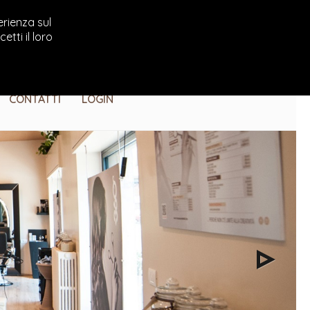
erienza sul
tti il loro
CONTATTI
LOGIN
Next