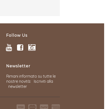
Follow Us
YOUTUBE
FACEBOOK
INSTAGRAM
Newsletter
Rimani informato su tutte le
nostre novità:
Iscriviti alla
newsletter
Visa
MasterCard
PayPal
American